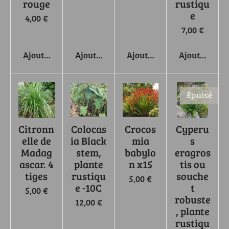
rouge
rustiqu
e
4,00 €
7,00 €
Ajouter au panier
Ajouter au panier
Ajouter au panier
Ajouter au p
Épuisé
Citronn
Colocas
Crocos
Cyperu
elle de
ia Black
mia
s
Madag
stem,
babylo
eragros
ascar. 4
plante
n x15
tis ou
tiges
rustiqu
souche
5,00 €
e -10C
t
5,00 €
robuste
12,00 €
, plante
rustiqu