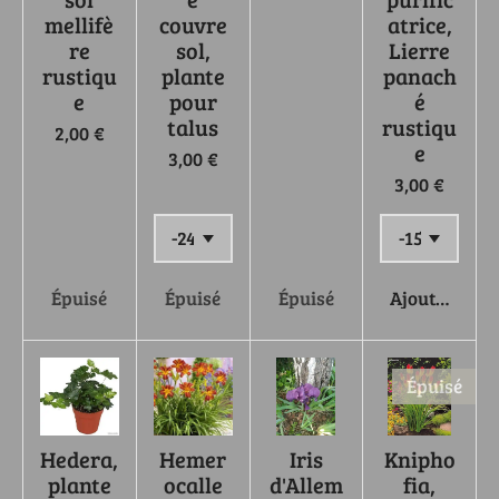
mellifè
couvre
atrice,
re
sol,
Lierre
rustiqu
plante
panach
e
pour
é
talus
rustiqu
2,00 €
e
3,00 €
3,00 €
Épuisé
Épuisé
Épuisé
Ajouter au p
Épuisé
Hedera,
Hemer
Iris
Knipho
plante
ocalle
d'Allem
fia,