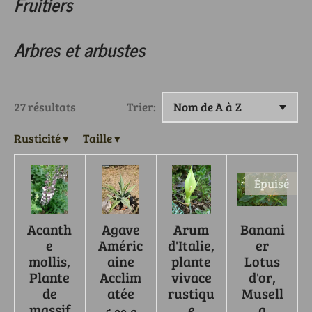
Fruitiers
Arbres et arbustes
27 résultats
Trier:
Rusticité
▾
Taille
▾
Épuisé
Acanth
Agave
Arum
Banani
e
Améric
d'Italie,
er
mollis,
aine
plante
Lotus
Plante
Acclim
vivace
d'or,
de
atée
rustiqu
Musell
massif
e
a