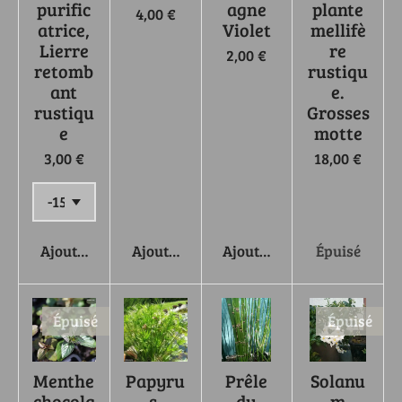
purific
agne
plante
4,00 €
atrice,
Violet
mellifè
Lierre
re
2,00 €
retomb
rustiqu
ant
e.
rustiqu
Grosses
e
motte
3,00 €
18,00 €
Ajouter au panier
Ajouter au panier
Ajouter au panier
Épuisé
Épuisé
Épuisé
Menthe
Papyru
Prêle
Solanu
chocola
s,
du
m