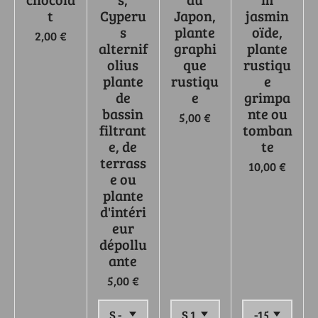
t
Cyperu
Japon,
jasmin
s
plante
oïde,
2,00 €
alternif
graphi
plante
olius
que
rustiqu
plante
rustiqu
e
de
e
grimpa
bassin
nte ou
5,00 €
filtrant
tomban
e, de
te
terrass
10,00 €
e ou
plante
d'intéri
eur
dépollu
ante
5,00 €