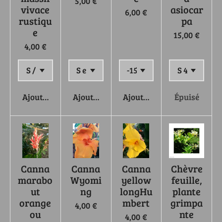
5,00 €
vivace
asiocar
6,00 €
rustiqu
pa
e
15,00 €
4,00 €
Ajouter au panier
Ajouter au panier
Ajouter au panier
Épuisé
Canna
Canna
Canna
Chèvre
marabo
Wyomi
yellow
feuille,
ut
ng
longHu
plante
orange
mbert
grimpa
4,00 €
ou
nte
4,00 €