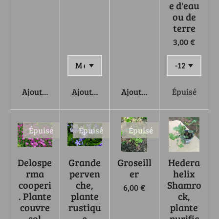
e d'eau
ou de
terre
3,00 €
Ajouter au panier
Ajouter au panier
Ajouter au panier
Épuisé
Épuisé
Épuisé
Épuisé
Delospe
Grande
Groseill
Hedera
rma
perven
er
helix
cooperi
che,
Shamro
6,00 €
. Plante
plante
ck,
couvre
rustiqu
plante
sol
e
purific