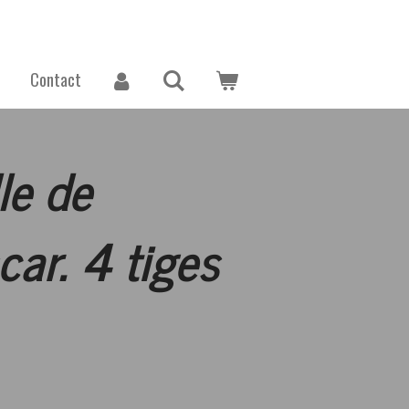
n
Contact
le de
ar. 4 tiges