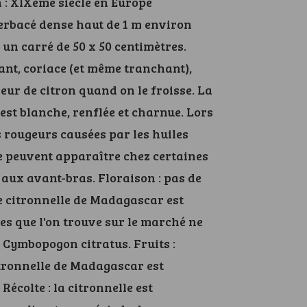
 : XIXème siècle en Europe
herbacé dense haut de 1 m environ
un carré de 50 x 50 centimètres.
tant, coriace (et même tranchant),
ur de citron quand on le froisse. La
 est blanche, renflée et charnue. Lors
 rougeurs causées par les huiles
te peuvent apparaître chez certaines
ux avant-bras. Floraison : pas de
e citronnelle de Madagascar est
nes que l'on trouve sur le marché ne
 Cymbopogon citratus. Fruits :
itronnelle de Madagascar est
Récolte : la citronnelle est