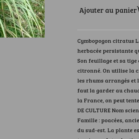
Ajouter au panier
Cymbopogon citratus La
herbacée persistante qu
Son feuillage et sa ti
citronné. On utilise la 
les rhums arrangés et le
faut la garder au chaud
la France, on peut tente
DE CULTURE Nom scient
Famille : poacées, anci
du sud-est. La plante e